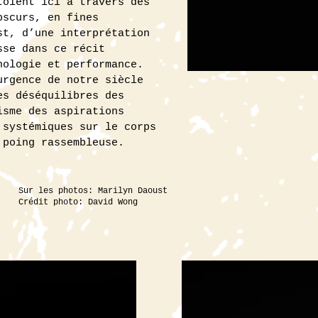
toient ici à travers des
bscurs, en fines
st, d’une interprétation
sse dans ce récit
hologie et performance.
urgence de notre siècle
es déséquilibres des
isme des aspirations
 systémiques sur le corps
 poing rassembleuse.
Sur les photos: Marilyn Daoust
Crédit photo: David Wong